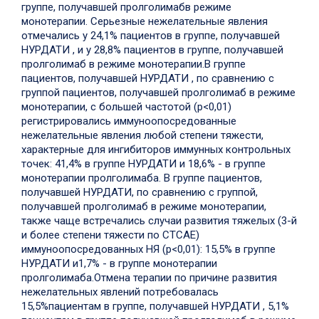
группе, получавшей пролголимабв режиме
монотерапии. Серьезные нежелательные явления
отмечались у 24,1% пациентов в группе, получавшей
НУРДАТИ , и у 28,8% пациентов в группе, получавшей
пролголимаб в режиме монотерапии.
В группе
пациентов, получавшей НУРДАТИ , по сравнению с
группой пациентов, получавшей пролголимаб в режиме
монотерапии, с большей частотой (p<0,01)
регистрировались иммуноопосредованные
нежелательные явления любой степени тяжести,
характерные для ингибиторов иммунных контрольных
точек: 41,4% в группе НУРДАТИ и 18,6% - в группе
монотерапии пролголимаба. В группе пациентов,
получавшей НУРДАТИ, по сравнению с группой,
получавшей пролголимаб в режиме монотерапии,
также чаще встречались случаи развития тяжелых (3-й
и более степени тяжести по CTCAE)
иммуноопосредованных НЯ (p<0,01): 15,5% в группе
НУРДАТИ и1,7% - в группе монотерапии
пролголимаба.
Отмена терапии по причине развития
нежелательных явлений потребовалась
15,5%пациентам в группе, получавшей НУРДАТИ , 5,1%