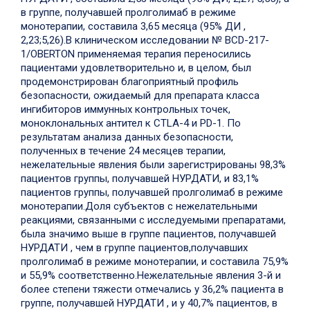
в группе, получавшей пролголимаб в режиме
монотерапии, составила 3,65 месяца (95% ДИ ,
2,23;5,26).
В клиническом исследовании № BCD-217-
1/OBERTON применяемая терапия переносились
пациентами удовлетворительно и, в целом, был
продемонстрирован благоприятный профиль
безопасности, ожидаемый для препарата класса
ингибиторов иммунных контрольных точек,
моноклональных антител к CTLA-4 и PD-1. По
результатам анализа данных безопасности,
полученных в течение 24 месяцев терапии,
нежелательные явления были зарегистрированы 98,3%
пациентов группы, получавшей НУРДАТИ, и 83,1%
пациентов группы, получавшей пролголимаб в режиме
монотерапии.
Доля субъектов с нежелательными
реакциями, связанными с исследуемыми препаратами,
была значимо выше в группе пациентов, получавшей
НУРДАТИ , чем в группе пациентов,получавших
пролголимаб в режиме монотерапии, и составила 75,9%
и 55,9% соответственно.
Нежелательные явления 3-й и
более степени тяжести отмечались у 36,2% пациента в
группе, получавшей НУРДАТИ , и у 40,7% пациентов, в