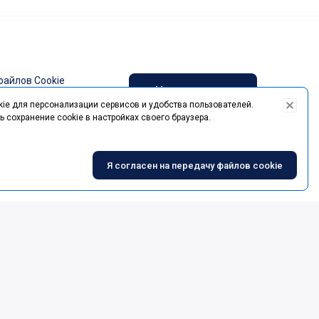
файлов Cookie
Написать нам
ie для персонализации сервисов и удобства пользователей.
отки ПДн
ь сохранение cookie в настройках своего браузера.
ое соглашение
Я согласен на передачу файлов cookie
Copyright © 2001-
2026