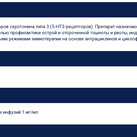
оров серотонина типа 3 (5-HT3-рецепторов). Препарат назнача
елью профилактики острой и отсроченной тошноты и рвоты, и
ыми режимами химиотерапии на основе антрациклинов и цикло
я инфузий 1 мг/мл