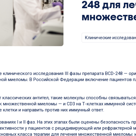
248 для л
множеств
Клинические исследова
 клинического исследования III фазы препарата BCD-248 — ори
ной миеломы. В Российской Федерации включение пациентов п
т классических антител, такие молекулы способны связываться
к множественной миеломы — и CD3 на Т-клетках иммунной сист
 клетки и направить против них иммунный ответ.
ваниях I и II фаз. На этих этапах были оценены безопасность 
ективности у пациентов с рецидивирующей или рефрактерной м
основных класса терапии для лечения множественной миеломы