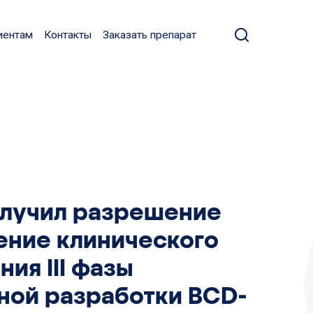
иентам
Контакты
Заказать препарат
лучил разрешение
ение клинического
ия III фазы
ной разработки BCD-