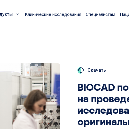
дукты
Клинические исследования
Специалистам
Пац
Скачать
BIOCAD по
на провед
исследован
оригиналь